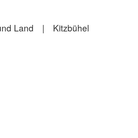
 und Land
|
Kitzbühel