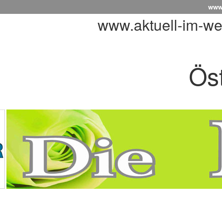
www.
www.aktuell-im-we
Öst