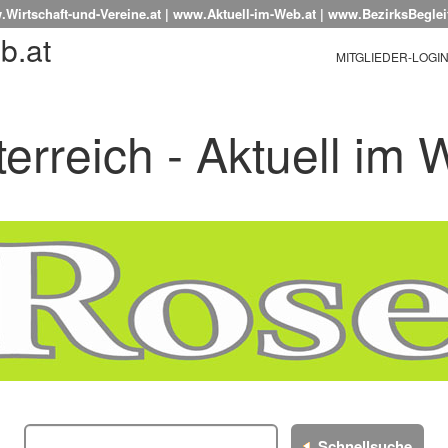
Wirtschaft-und-Vereine.at | www.Aktuell-im-Web.at | www.BezirksBegleit
b.at
MITGLIEDER-LOGI
erreich - Aktuell im
Schnellsuche